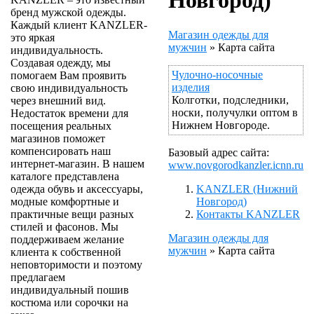
Новгород)
бренд мужской одежды.
Каждый клиент KANZLER-
Магазин одежды для
это яркая
мужчин
»
Карта сайта
индивидуальность.
Создавая одежду, мы
Чулочно-носочные
помогаем Вам проявить
изделия
свою индивидуальность
Колготки, подследники,
через внешний вид.
носки, получулки оптом в
Недостаток времени для
Нижнем Новгороде.
посещения реальных
магазинов поможет
компенсировать наш
Базовый адрес сайта:
интернет-магазин. В нашем
www.novgorodkanzler.icnn.ru
каталоге представлена
KANZLER (Нижний
одежда обувь и аксессуары,
Новгород)
модные комфортные и
Контакты KANZLER
практичные вещи разных
стилей и фасонов. Мы
Магазин одежды для
поддерживаем желание
мужчин
»
Карта сайта
клиента к собственной
неповторимости и поэтому
предлагаем
индивидуальный пошив
костюма или сорочки на