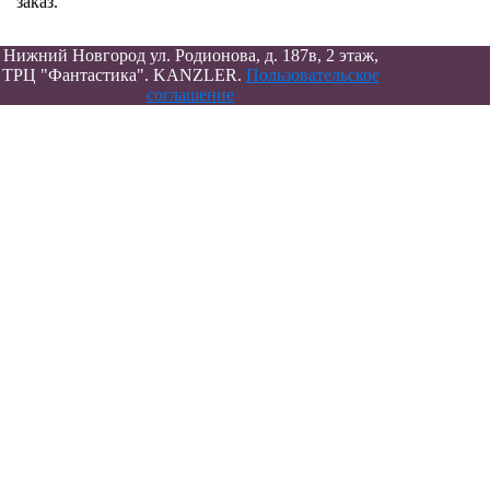
заказ.
Нижний Новгород ул. Родионова, д. 187в, 2 этаж,
ТРЦ "Фантастика". KANZLER.
Пользовательское
соглашение